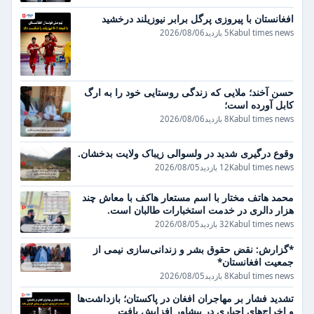
افغانستان با پیروزی پرگل برابر نیوزیلند درخشید
Kabul times news
5 بازدید
2026/08/06
حسن آخند؛ ملایی که زندگی روستایی خود را به ارگ
کابل آورده است؛
Kabul times news
8 بازدید
2026/08/06
وقوع درگیری شدید در ولسوالی زیباک ولایت بدخشان.
Kabul times news
12 بازدید
2026/08/05
محمد هاتف مختار با اسم مستعار هاکف با معاش چند
هزار دالری در خدمت استخبارات طالبان است.
Kabul times news
32 بازدید
2026/08/05
*گزارش: نقض حقوق بشر و زندانی‌سازی نیمی از
جمعیت افغانستان*
Kabul times news
8 بازدید
2026/08/05
تشدید فشار بر مهاجران افغان در پاکستان؛ بازداشت‌ها
و اخراج‌های اجباری در پیشاور افزایش یافت