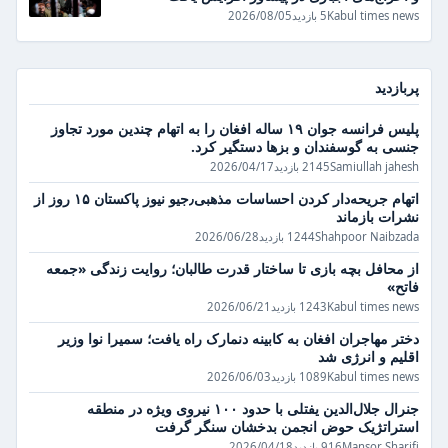
Kabul times news
5 بازدید
2026/08/05
پربازدید
پلیس فرانسه جوان ۱۹ ساله افغان را به اتهام چندین مورد تجاوز
جنسی به گوسفندان و بزها دستگیر کرد.
Samiullah jahesh
2145 بازدید
2026/04/17
اتهام جریحه‌دار کردن احساسات مذهبی٫جیو نیوز پاکستان ۱۵ روز از
نشرات بازماند
Shahpoor Naibzada
1244 بازدید
2026/06/28
از محافل بچه بازی تا ساختار قدرت طالبان؛ روایت زندگی «جمعه
فاتح»
Kabul times news
1243 بازدید
2026/06/21
دختر مهاجران افغان به کابینه دنمارک راه یافت؛ سمیرا نوا وزیر
اقلیم و انرژی شد
Kabul times news
1089 بازدید
2026/06/03
جنرال جلال‌الدین یفتلی با حدود ۱۰۰ نیروی ویژه در منطقه
استراتژیک حوض انجمن بدخشان سنگر گرفت
Mansor Sharifi
916 بازدید
2026/04/18