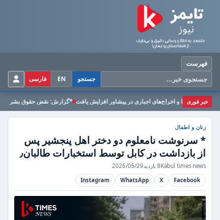
فهرست
EN
فارسی
جستجو
خبر فوری
 افغان در پاکستان؛ بازداشت‌ها و اخراج‌های اجباری در پیشاور افزایش یافت
*گزارش: نقض ح
زنان و اطفال
* سرنوشت نامعلوم دو دختر اهل پنجشیر پس
از بازداشت در کابل توسط استخبارات طالبان٫
Kabul times news
8 بازدید
2026/05/29
Instagram
WhatsApp
X
Facebook