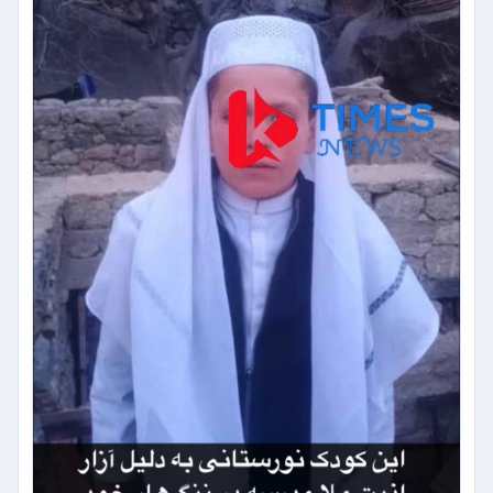
یک
کودک
پس
از
ادعای
آزار
جنسی
در
یک
مدرسه
دینی
خبر
می‌دهند