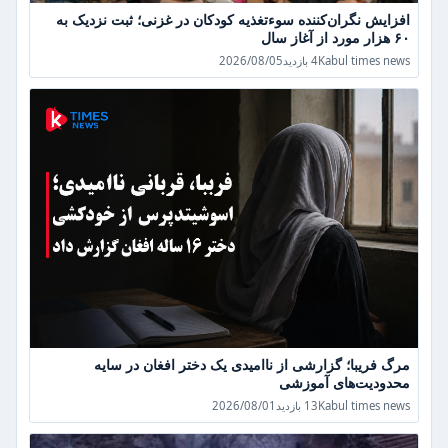
افزایش نگران‌کننده سوءتغذیه کودکان در غزنی؛ ثبت نزدیک به
۶۰ هزار مورد از آغاز سال
مرگ
Kabul times news
4 بازدید
2026/08/05
فریبا؛
گزارشی
از
ناامیدی
یک
دختر
افغان
در
سایه
محدودیت‌های
آموزشی
مرگ فریبا؛ گزارشی از ناامیدی یک دختر افغان در سایه
محدودیت‌های آموزشی
گزارش‌ها
Kabul times news
13 بازدید
2026/08/01
از
خودکشی