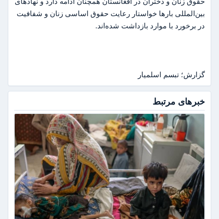
حقوق زنان و دختران در افغانستان همچنان ادامه دارد و نهادهای
بین‌المللی بارها خواستار رعایت حقوق اساسی زنان و شفافیت
در برخورد با موارد بازداشت شده‌اند.
گزارش؛ تبسم اسلمیار
افزایش
خبرهای مرتبط
نگران‌کننده
سوءتغذیه
کودکان
در
غزنی؛
ثبت
نزدیک
به
۶۰
هزار
مورد
از
آغاز
سال